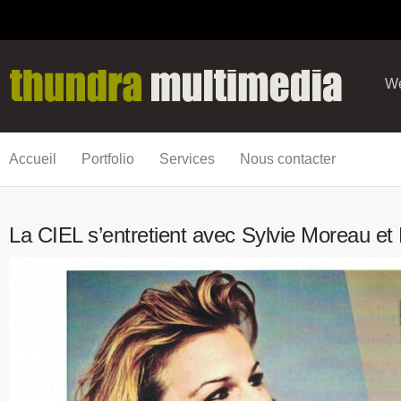
We
Accueil
Portfolio
Services
Nous contacter
La CIEL s’entretient avec Sylvie Moreau et